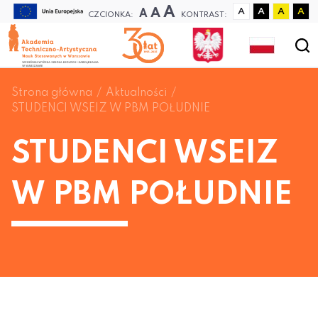
A
A
A
A
A
A
A
CZCIONKA:
KONTRAST:
Strona główna
Aktualności
STUDENCI WSEIZ W PBM POŁUDNIE
STUDENCI WSEIZ
W PBM POŁUDNIE