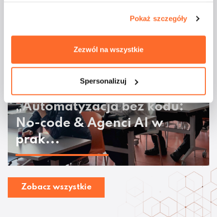
majówkowym rejsie
Pokaż szczegóły
Zezwól na wszystkie
Spersonalizuj
Odbyły się warsztaty
„Automatyzacja bez kodu:
No-code & Agenci AI w
prak...
Zobacz wszystkie