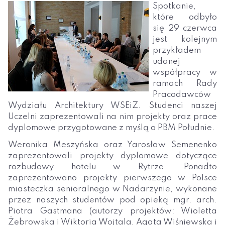
Spotkanie,
które odbyło
się 29 czerwca
jest kolejnym
przykładem
udanej
współpracy w
ramach Rady
Pracodawców
Wydziału Architektury WSEiZ. Studenci naszej
Uczelni zaprezentowali na nim projekty oraz prace
dyplomowe przygotowane z myślą o PBM Południe.
Weronika Meszyńska oraz Yarosław Semenenko
zaprezentowali projekty dyplomowe dotyczące
rozbudowy hotelu w Rytrze. Ponadto
zaprezentowano projekty pierwszego w Polsce
miasteczka senioralnego w Nadarzynie, wykonane
przez naszych studentów pod opieką mgr. arch.
Piotra Gastmana (autorzy projektów: Wioletta
Żebrowska i Wiktoria Wojtala, Agata Wiśniewska i