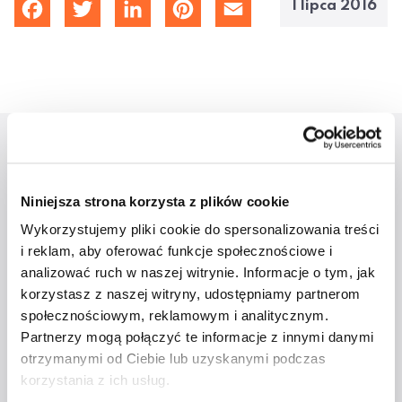
1 lipca 2016
cebook
Twitter
LinkedIn
Pinterest
Email
Aktualności
Niniejsza strona korzysta z plików cookie
Wykorzystujemy pliki cookie do spersonalizowania treści
i reklam, aby oferować funkcje społecznościowe i
analizować ruch w naszej witrynie. Informacje o tym, jak
korzystasz z naszej witryny, udostępniamy partnerom
społecznościowym, reklamowym i analitycznym.
Partnerzy mogą połączyć te informacje z innymi danymi
otrzymanymi od Ciebie lub uzyskanymi podczas
Studenci ATA na
korzystania z ich usług.