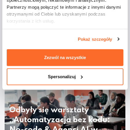
Partnerzy mogą połączyć te informacje z innymi danymi
otrzymanymi od Ciebie lub uzyskanymi podczas
korzystania z ich usług.
Pokaż szczegóły
Studenci ATA na
majówkowym rejsie
Zezwól na wszystkie
Spersonalizuj
Odbyły się warsztaty
„Automatyzacja bez kodu:
No-code & Agenci AI w