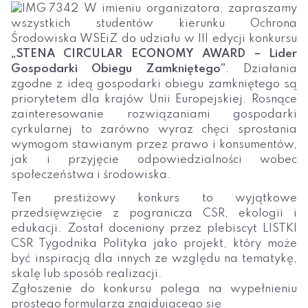
W imieniu organizatora, zapraszamy
wszystkich studentów kierunku Ochrona
Środowiska WSEiZ do udziału w III edycji konkursu
„STENA CIRCULAR ECONOMY AWARD – Lider
Gospodarki Obiegu Zamkniętego”
. Działania
zgodne z ideą gospodarki obiegu zamkniętego są
priorytetem dla krajów Unii Europejskiej. Rosnące
zainteresowanie rozwiązaniami gospodarki
cyrkularnej to zarówno wyraz chęci sprostania
wymogom stawianym przez prawo i konsumentów,
jak i przyjęcie odpowiedzialności wobec
społeczeństwa i środowiska.
Ten prestiżowy konkurs to wyjątkowe
przedsięwzięcie z pogranicza CSR, ekologii i
edukacji. Został doceniony przez plebiscyt LISTKI
CSR Tygodnika Polityka jako projekt, który może
być inspiracją dla innych ze względu na tematykę,
skalę lub sposób realizacji.
Zgłoszenie do konkursu polega na wypełnieniu
prostego formularza znajdującego się