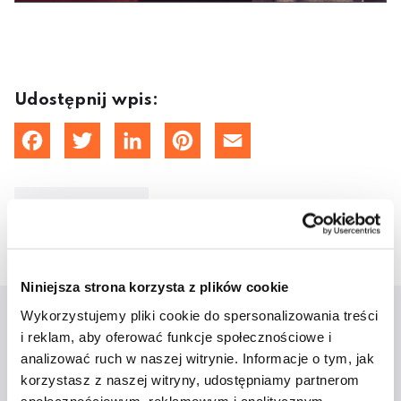
Udostępnij wpis:
cebook
Twitter
LinkedIn
Pinterest
Email
4 grudnia 2019
Niniejsza strona korzysta z plików cookie
Wykorzystujemy pliki cookie do spersonalizowania treści
i reklam, aby oferować funkcje społecznościowe i
Aktualności
analizować ruch w naszej witrynie. Informacje o tym, jak
korzystasz z naszej witryny, udostępniamy partnerom
społecznościowym, reklamowym i analitycznym.