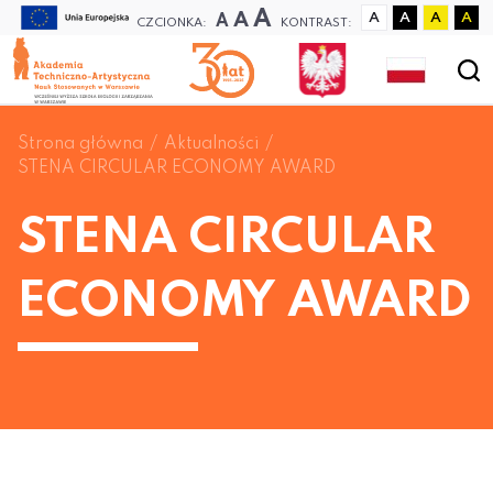
A
A
A
A
A
A
A
CZCIONKA:
KONTRAST:
Strona główna
Aktualności
STENA CIRCULAR ECONOMY AWARD
STENA CIRCULAR
ECONOMY AWARD