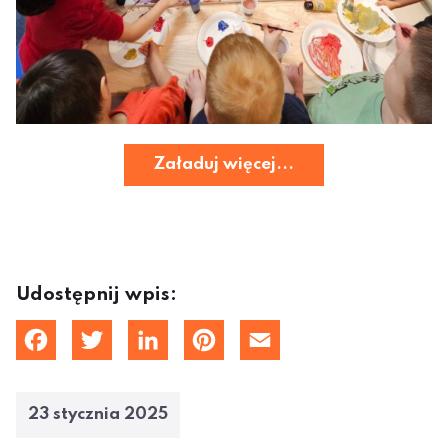
Załaduj więcej...
Udostępnij wpis:
cebook
Twitter
LinkedIn
Pinterest
Email
23 stycznia 2025