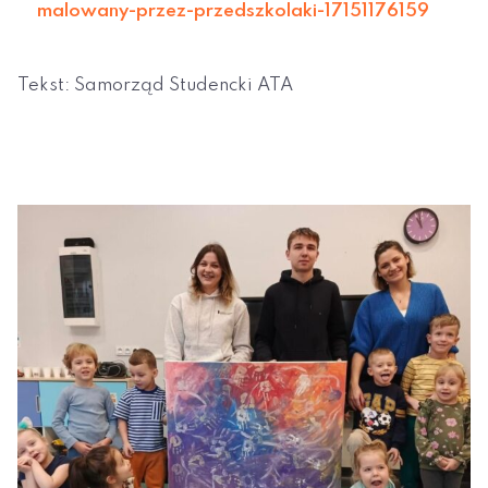
malowany-przez-przedszkolaki-17151176159
Tekst: Samorząd Studencki ATA