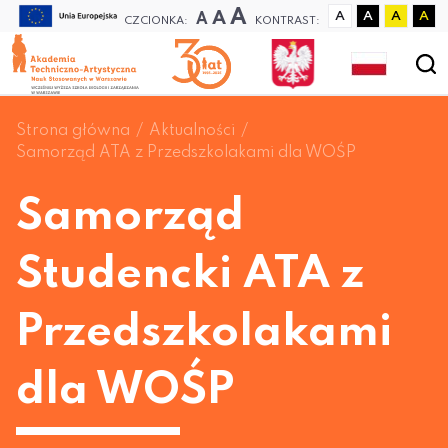
A
A
A
A
A
A
A
CZCIONKA:
KONTRAST:
Strona główna
Aktualności
Samorząd ATA z Przedszkolakami dla WOŚP
Samorząd
Studencki ATA z
Przedszkolakami
dla WOŚP