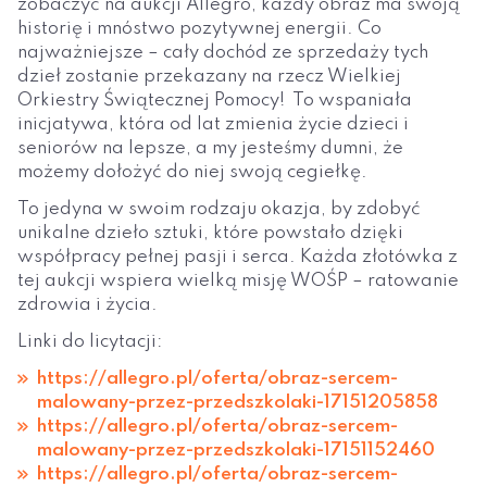
zobaczyć na aukcji Allegro, każdy obraz ma swoją
historię i mnóstwo pozytywnej energii. Co
najważniejsze – cały dochód ze sprzedaży tych
dzieł zostanie przekazany na rzecz Wielkiej
Orkiestry Świątecznej Pomocy! To wspaniała
inicjatywa, która od lat zmienia życie dzieci i
seniorów na lepsze, a my jesteśmy dumni, że
możemy dołożyć do niej swoją cegiełkę.
To jedyna w swoim rodzaju okazja, by zdobyć
unikalne dzieło sztuki, które powstało dzięki
współpracy pełnej pasji i serca. Każda złotówka z
tej aukcji wspiera wielką misję WOŚP – ratowanie
zdrowia i życia.
Linki do licytacji:
https://allegro.pl/oferta/obraz-sercem-
malowany-przez-przedszkolaki-17151205858
https://allegro.pl/oferta/obraz-sercem-
malowany-przez-przedszkolaki-17151152460
https://allegro.pl/oferta/obraz-sercem-