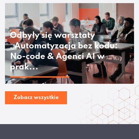
Odbyły się warsztaty
„Automatyzacja bez kodu:
No-code & Agenci AI w
prak...
Zobacz wszystkie