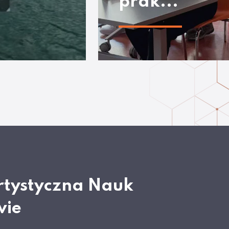
prak...
rtystyczna Nauk
wie