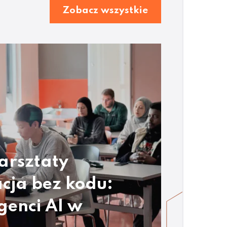
Zobacz wszystkie
arsztaty
cja bez kodu:
genci AI w