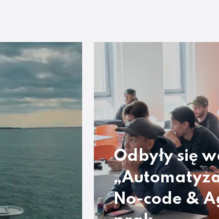
Odbyły się w
„Automatyza
No-code & A