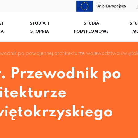
C
 I
STUDIA II
STUDIA
STU
IA
STOPNIA
PODYPLOMOWE
M
zewodnik po powojennej architekturze województwa święto
y. Przewodnik po
itekturze
iętokrzyskiego