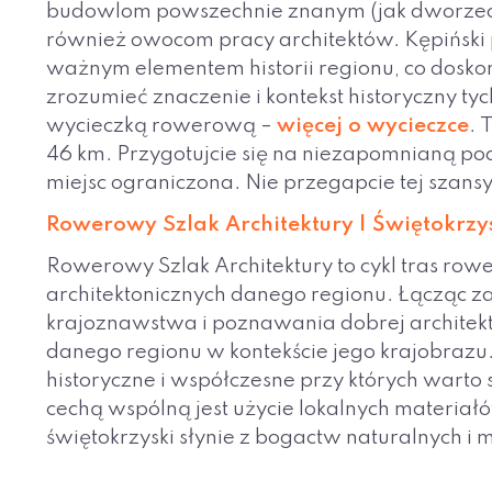
budowlom powszechnie znanym (jak dworzec a
również owocom pracy architektów. Kępiński po
ważnym elementem historii regionu, co doskona
zrozumieć znaczenie i kontekst historyczny t
wycieczką rowerową –
więcej o wycieczce
. 
46 km. Przygotujcie się na niezapomnianą pod
miejsc ograniczona. Nie przegapcie tej szansy
Rowerowy Szlak Architektury | Świętokrzys
Rowerowy Szlak Architektury to cykl tras r
architektonicznych danego regionu. Łącząc z
krajoznawstwa i poznawania dobrej architekt
danego regionu w kontekście jego krajobrazu.
historyczne i współczesne przy których warto 
cechą wspólną jest użycie lokalnych materiał
świętokrzyski słynie z bogactw naturalnych i 