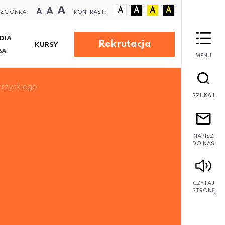
A
A
A
A
A
A
A
ZCIONKA:
KONTRAST:
DIA
Rekrutacja
KURSY
BA
MENU
krzyskiego
SZUKAJ
NAPISZ
DO NAS
CZYTAJ
STRONĘ