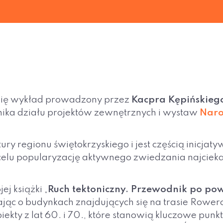
ł się wykład prowadzony przez
Kacpra Kępińskieg
wnika działu projektów zewnętrznych i wystaw
Naro
ury regionu świętokrzyskiego i jest częścią inic
 na celu popularyzację aktywnego zwiedzania najcie
j książki „
Ruch tektoniczny. Przewodnik po pow
jąc o budynkach znajdujących się na trasie Rower
kty z lat 60. i 70., które stanowią kluczowe punkty