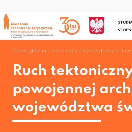
STUDIA
STOPN
Strona główna
Aktualności
Ruch tektoniczny. Pr
Ruch tektoniczn
powojennej arch
województwa św