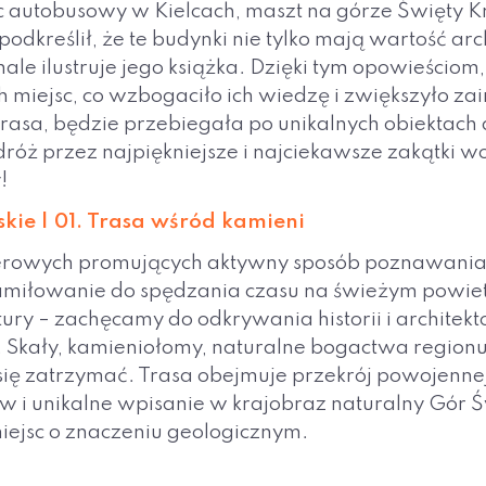
utobusowy w Kielcach, maszt na górze Święty Krz
dkreślił, że te budynki nie tylko mają wartość arc
le ilustruje jego książka. Dzięki tym opowieściom,
ych miejsc, co wzbogaciło ich wiedzę i zwiększyło 
Trasa, będzie przebiegała po unikalnych obiektach 
róż przez najpiękniejsze i najciekawsze zakątki 
!
kie | 01. Trasa wśród kamieni
owerowych promujących aktywny sposób poznawania
amiłowanie do spędzania czasu na świeżym powiet
ury – zachęcamy do odkrywania historii i architek
 Skały, kamieniołomy, naturalne bogactwa regionu,
się zatrzymać. Trasa obejmuje przekrój powojennej 
ów i unikalne wpisanie w krajobraz naturalny Gór 
miejsc o znaczeniu geologicznym.