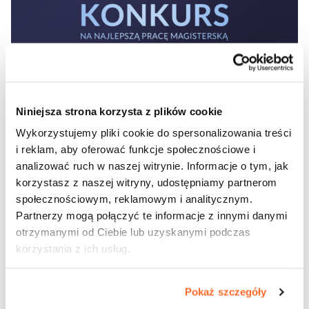
Niniejsza strona korzysta z plików cookie
Wykorzystujemy pliki cookie do spersonalizowania treści
i reklam, aby oferować funkcje społecznościowe i
Udostępnij wpis:
analizować ruch w naszej witrynie. Informacje o tym, jak
korzystasz z naszej witryny, udostępniamy partnerom
społecznościowym, reklamowym i analitycznym.
cebook
Twitter
LinkedIn
Pinterest
Email
Partnerzy mogą połączyć te informacje z innymi danymi
otrzymanymi od Ciebie lub uzyskanymi podczas
korzystania z ich usług.
7 października 2022
Pokaż szczegóły