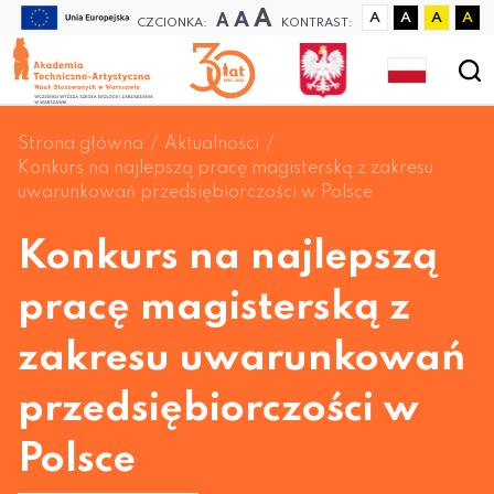
A
A
A
A
A
A
A
CZCIONKA:
KONTRAST:
Strona główna
Aktualności
Konkurs na najlepszą pracę magisterską z zakresu
uwarunkowań przedsiębiorczości w Polsce
Konkurs na najlepszą
pracę magisterską z
zakresu uwarunkowań
przedsiębiorczości w
Polsce