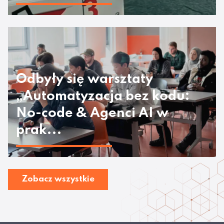
Odbyły się warsztaty
„Automatyzacja bez kodu:
No-code & Agenci AI w
prak...
Zobacz wszystkie