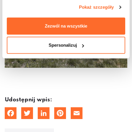
Pokaż szczegóły
Zezwól na wszystkie
Spersonalizuj
Udostępnij wpis:
cebook
Twitter
LinkedIn
Pinterest
Email