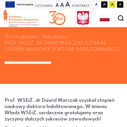
A
A
A
A
A
A
A
CZCIONKA:
KONTRAST:
Strona główna
Aktualności
PROF. WSEIZ, DR DAWID MARCZAK UZYSKAŁ
STOPIEŃ NAUKOWY DOKTORA HABILITOWANEGO
Prof. WSEiZ, dr Dawid Marczak uzyskał stopień
naukowy doktora habilitowanego. W imieniu
Władz WSEiZ, serdecznie gratulujemy oraz
życzymy dalszych sukcesów zawodowych!