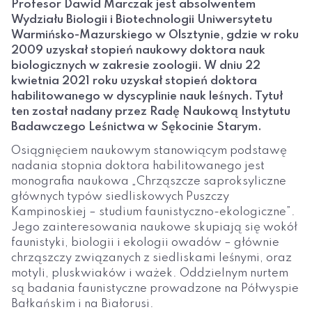
Profesor Dawid Marczak jest absolwentem
Wydziału Biologii i Biotechnologii Uniwersytetu
Warmińsko-Mazurskiego w Olsztynie, gdzie w roku
2009 uzyskał stopień naukowy doktora nauk
biologicznych w zakresie zoologii. W dniu 22
kwietnia 2021 roku uzyskał stopień doktora
habilitowanego w dyscyplinie nauk leśnych. Tytuł
ten został nadany przez Radę Naukową Instytutu
Badawczego Leśnictwa w Sękocinie Starym.
Osiągnięciem naukowym stanowiącym podstawę
nadania stopnia doktora habilitowanego jest
monografia naukowa „Chrząszcze saproksyliczne
głównych typów siedliskowych Puszczy
Kampinoskiej – studium faunistyczno-ekologiczne”.
Jego zainteresowania naukowe skupiają się wokół
faunistyki, biologii i ekologii owadów – głównie
chrząszczy związanych z siedliskami leśnymi, oraz
motyli, pluskwiaków i ważek. Oddzielnym nurtem
są badania faunistyczne prowadzone na Półwyspie
Bałkańskim i na Białorusi.