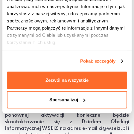
analizować ruch w naszej witrynie. Informacje o tym, jak
Office 365 to usługi działające w chmurze,
korzystasz z naszej witryny, udostępniamy partnerom
zapewniające kompleksowe i jednocześnie proste
społecznościowym, reklamowym i analitycznym.
w obsłudze wsparcie pracy i komunikacji.
Partnerzy mogą połączyć te informacje z innymi danymi
Udostępnione przez Microsoft oprogramowanie
otrzymanymi od Ciebie lub uzyskanymi podczas
funkcjonuje w środowisku online, co umożliwia
korzystania z ich usług.
korzystanie z niego na wielu urządzeniach, w tym
na komputerach PC, iMac,
tabletach i telefonach z systemem Android,
Pokaż szczegóły
iPadach, iPhone`ach.
Studentom pierwszego roku studiów zostanie
Zezwól na wszystkie
przesłany na początku studiów mail z linkiem do
potwierdzenia i aktywacji konta Office365. Prosimy
o regularne monitorowanie poczty elektronicznej,
Spersonalizuj
ponieważ nieaktywowane przez 30 dni konto
zostanie automatycznie zablokowane. W celu
ponownej aktywacji konieczne będzie
skontaktowanie się z Działem Obsługi
Informatycznej WSEiZ na adres e-mail ci@wseiz.pl i