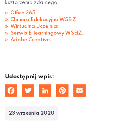
kształcenia zdalnego:
Office 365
;
Chmura Edukacyjna WSEiZ
;
Wirtualna Uczelnia
;
Serwis E-learningowy WSEiZ
;
Adobe Creative.
Udostępnij wpis:
cebook
Twitter
LinkedIn
Pinterest
Email
23 września 2020