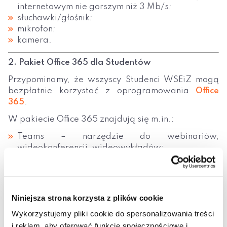
internetowym nie gorszym niż 3 Mb/s;
słuchawki/głośnik;
mikrofon;
kamera.
2. Pakiet Office 365 dla Studentów
Przypominamy, że wszyscy Studenci WSEiZ mogą
bezpłatnie korzystać z oprogramowania
Office
365
.
W pakiecie Office 365 znajdują się m.in.:
Teams – narzędzie do webinariów,
wideokonferencji, wideowykładów;
Class Notebook;
PowerPoint;
Excel;
Word;
Niniejsza strona korzysta z plików cookie
Outlook – poczta e-mail;
Wykorzystujemy pliki cookie do spersonalizowania treści
SharePoint;
i reklam, aby oferować funkcje społecznościowe i
i wiele innych.