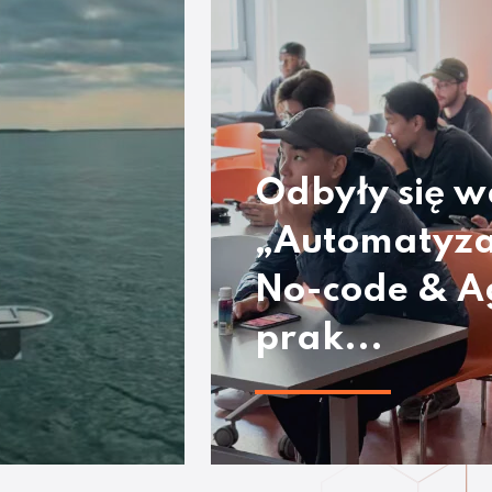
Odbyły się w
„Automatyza
No-code & A
prak...