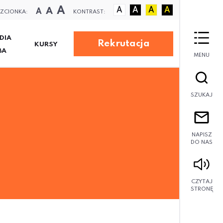
A
A
A
A
A
A
A
ZCIONKA:
KONTRAST:
DIA
Rekrutacja
KURSY
BA
MENU
SZUKAJ
NAPISZ
DO NAS
CZYTAJ
STRONĘ