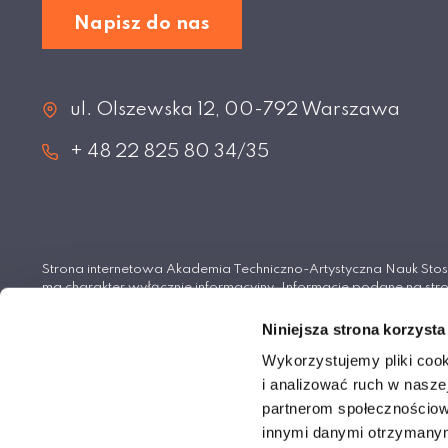
Napisz do nas
ul. Olszewska 12, 00-792 Warszawa
+ 48 22 825 80 34/35
Strona internetowa Akademia Techniczno-Artystyczna Nauk S
ma charakter wyłącznie informacyjny. Informacje podane na stro
wiążące i nie stanowią oferty handlowej w rozumieniu Kodeksu 
Niniejsza strona korzysta
© Akademia Techniczno-Artystyczna Nauk Stosowan
Wykorzystujemy pliki cook
i analizować ruch w naszej
partnerom społecznościow
innymi danymi otrzymanymi