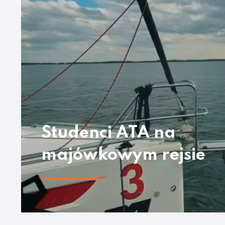
Studenci ATA na
majówkowym rejsie