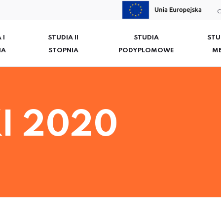
C
 I
STUDIA II
STUDIA
STU
IA
STOPNIA
PODYPLOMOWE
M
I 2020