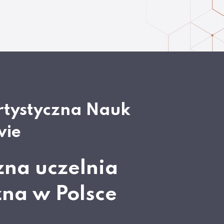
rtystyczna Nauk
wie
zna uczelnia
zna w Polsce