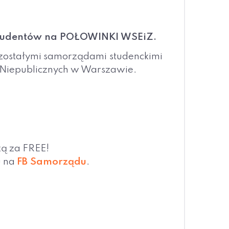
studentów na POŁOWINKI WSEiZ.
ozostałymi samorządami studenckimi
 Niepublicznych w Warszawie.
ą za FREE!
u na
FB Samorządu
.