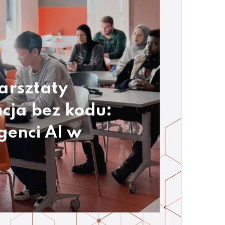
arsztaty
cja bez kodu:
genci AI w