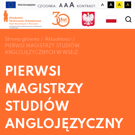
A
A
A
A
A
A
A
CZCIONKA:
KONTRAST:
Strona główna
Aktualności
PIERWSI MAGISTRZY STUDIÓW
ANGLOJĘZYCZNYCH W WSEiZ
PIERWSI
MAGISTRZY
STUDIÓW
ANGLOJĘZYCZNY