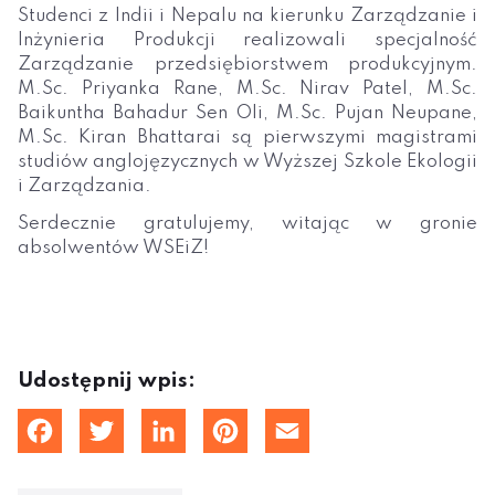
Studenci z Indii i Nepalu na kierunku Zarządzanie i
Inżynieria Produkcji realizowali specjalność
Zarządzanie przedsiębiorstwem produkcyjnym.
M.Sc. Priyanka Rane, M.Sc. Nirav Patel, M.Sc.
Baikuntha Bahadur Sen Oli, M.Sc. Pujan Neupane,
M.Sc. Kiran Bhattarai są pierwszymi magistrami
studiów anglojęzycznych w Wyższej Szkole Ekologii
i Zarządzania.
Serdecznie gratulujemy, witając w gronie
absolwentów WSEiZ!
Udostępnij wpis:
cebook
Twitter
LinkedIn
Pinterest
Email