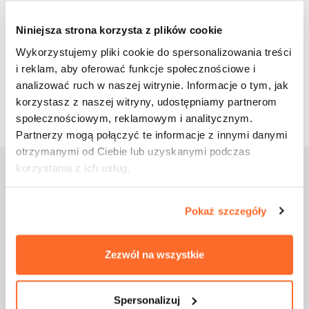
Udostępnij wpis:
Niniejsza strona korzysta z plików cookie
cebook
Twitter
LinkedIn
Pinterest
Email
Wykorzystujemy pliki cookie do spersonalizowania treści
i reklam, aby oferować funkcje społecznościowe i
analizować ruch w naszej witrynie. Informacje o tym, jak
7 czerwca 2018
korzystasz z naszej witryny, udostępniamy partnerom
społecznościowym, reklamowym i analitycznym.
Partnerzy mogą połączyć te informacje z innymi danymi
otrzymanymi od Ciebie lub uzyskanymi podczas
korzystania z ich usług.
Aktualności
Pokaż szczegóły
Zezwól na wszystkie
Spersonalizuj