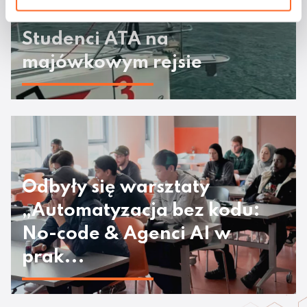
Studenci ATA na
majówkowym rejsie
Odbyły się warsztaty
„Automatyzacja bez kodu:
No-code & Agenci AI w
prak...