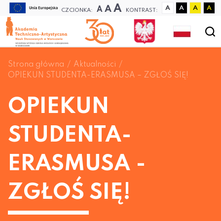
A
A
A
A
A
A
A
CZCIONKA:
KONTRAST:
Strona główna
Aktualności
OPIEKUN STUDENTA-ERASMUSA – ZGŁOŚ SIĘ!
OPIEKUN
STUDENTA-
ERASMUSA -
ZGŁOŚ SIĘ!