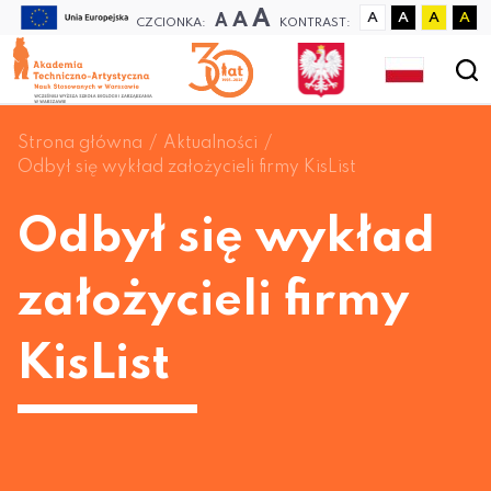
A
A
A
A
A
A
A
CZCIONKA:
KONTRAST:
Strona główna
Aktualności
Odbył się wykład założycieli firmy KisList
Odbył się wykład
założycieli firmy
KisList