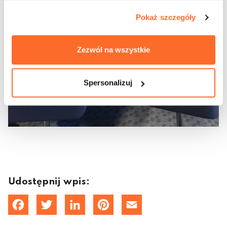
Pokaż szczegóły
Zezwól na wszystkie
Spersonalizuj
Udostępnij wpis:
cebook
Twitter
LinkedIn
Pinterest
Email