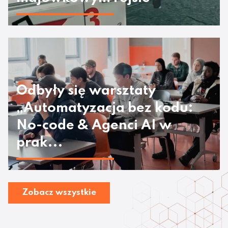
Odbyły się warsztaty
„Automatyzacja bez kodu:
No-code & Agenci AI w
prak...
Zobacz wszystkie