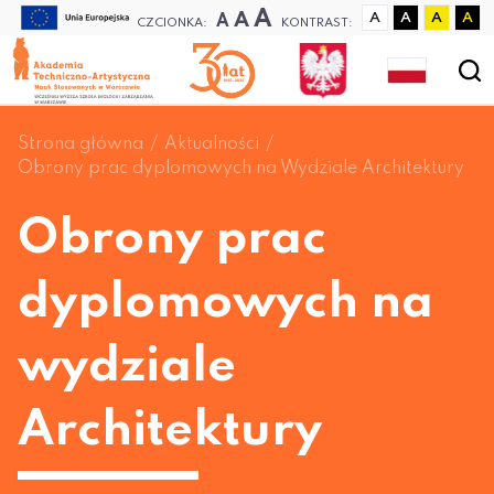
A
A
A
A
A
A
A
CZCIONKA:
KONTRAST:
Strona główna
Aktualności
Obrony prac dyplomowych na Wydziale Architektury
Obrony prac
dyplomowych na
wydziale
Architektury