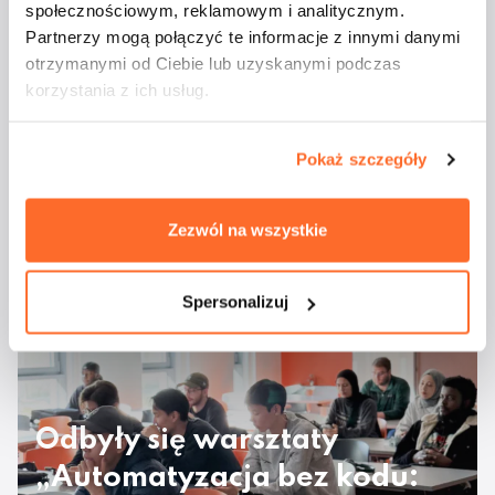
społecznościowym, reklamowym i analitycznym.
Partnerzy mogą połączyć te informacje z innymi danymi
otrzymanymi od Ciebie lub uzyskanymi podczas
korzystania z ich usług.
Pokaż szczegóły
Studenci ATA na
Zezwól na wszystkie
majówkowym rejsie
Spersonalizuj
Odbyły się warsztaty
„Automatyzacja bez kodu: