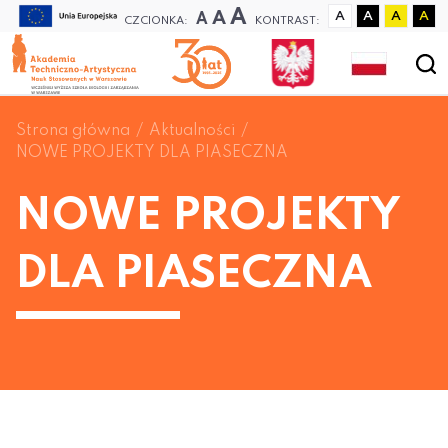
A
A
A
A
A
A
A
CZCIONKA:
KONTRAST:
Strona główna
Aktualności
NOWE PROJEKTY DLA PIASECZNA
NOWE PROJEKTY
DLA PIASECZNA