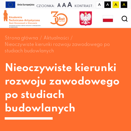
A
A
A
A
A
A
A
CZCIONKA:
KONTRAST:
Strona główna
Aktualności
Nieoczywiste kierunki rozwoju zawodowego po
studiach budowlanych
Nieoczywiste kierunki
rozwoju zawodowego
po studiach
budowlanych