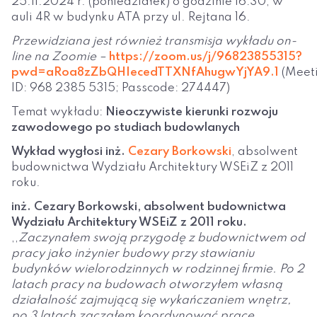
25.11.2024 r. (poniedziałek) o godzinie 16:30, w
auli 4R w budynku ATA przy ul. Rejtana 16.
Przewidziana jest również transmisja wykładu on-
line na Zoomie –
https://zoom.us/j/96823855315?
pwd=aRoa8zZbQHIecedTTXNfAhugwYjYA9.1
(Meet
ID: 968 2385 5315; Passcode: 274447)
Temat wykładu:
Nieoczywiste
kierunki rozwoju
zawodowego po studiach budowlanych
Wykład wygłosi inż.
Cezary Borkowski
, absolwent
budownictwa Wydziału Architektury WSEiZ z 2011
roku.
inż. Cezary Borkowski, absolwent budownictwa
Wydziału Architektury WSEiZ z 2011 roku.
,,
Zaczynałem swoją przygodę z budownictwem od
pracy jako inżynier budowy przy stawianiu
budynków wielorodzinnych w rodzinnej firmie. Po 2
latach pracy na budowach otworzyłem własną
działalność zajmującą się wykańczaniem wnętrz,
po 3 latach zacząłem koordynować prace