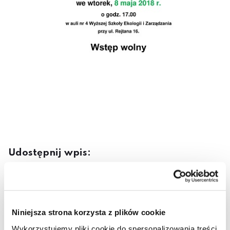
Udostępnij wpis:
cebook
Twitter
LinkedIn
Pinterest
Email
Niniejsza strona korzysta z plików cookie
30 kwietnia 2018
Wykorzystujemy pliki cookie do spersonalizowania treści