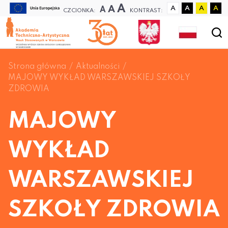
A
A
A
A
A
A
A
CZCIONKA:
KONTRAST:
Strona główna
Aktualności
MAJOWY WYKŁAD WARSZAWSKIEJ SZKOŁY
ZDROWIA
MAJOWY
WYKŁAD
WARSZAWSKIEJ
SZKOŁY ZDROWIA