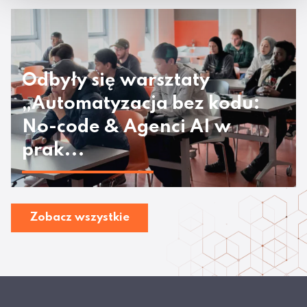
Odbyły się warsztaty
„Automatyzacja bez kodu:
No-code & Agenci AI w
prak...
Zobacz wszystkie