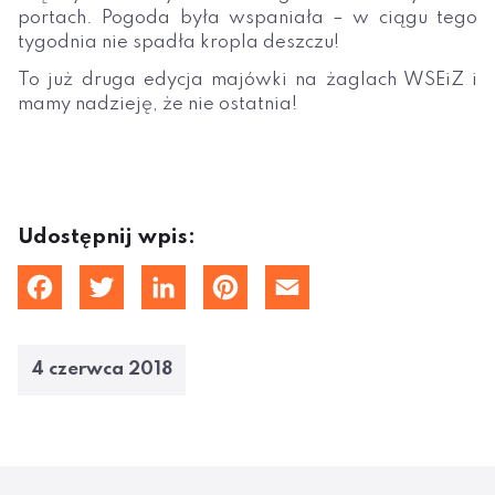
portach. Pogoda była wspaniała – w ciągu tego
tygodnia nie spadła kropla deszczu!
To już druga edycja majówki na żaglach WSEiZ i
mamy nadzieję, że nie ostatnia!
Udostępnij wpis:
cebook
Twitter
LinkedIn
Pinterest
Email
4 czerwca 2018