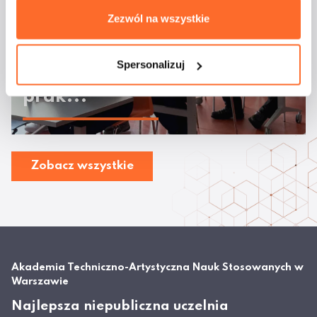
Zezwól na wszystkie
Odbyły się warsztaty
„Automatyzacja bez kodu:
Spersonalizuj
No-code & Agenci AI w
prak...
Zobacz wszystkie
Akademia Techniczno-Artystyczna Nauk Stosowanych w
Warszawie
Najlepsza niepubliczna uczelnia