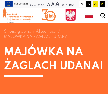
A
A
A
A
A
A
A
CZCIONKA:
KONTRAST:
Strona główna
Aktualności
MAJÓWKA NA ŻAGLACH UDANA!
MAJÓWKA NA
ŻAGLACH UDANA!