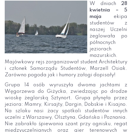
W dniach
28
kwietnia – 5
maja
ekipa
studentów z
naszej Uczelni
żeglowała po
północnych
jeziorach
mazurskich.
Majówkowy rejs zorganizował student Architektury
i członek Samorządu Studentów, Marzell Osiak.
Zarówno pogoda jak i humory załogi dopisały!
Grupa 14 osób wyruszyła dwoma jachtami z
Węgorzewa do Giżycka, zwiedzając po drodze
wioskę żeglarską Sztynort. Grupa płynęła przez
jeziora: Mamry, Kirsajty, Dargin, Dobskie i Kisajno.
Na szlaku nasi żacy spotkali studentów innych
uczelni z Warszawy, Olsztyna, Gdańska i Poznania.
Nie zabrakło śpiewania szant przy ognisku, regat
międzyuczelnianych oraz gier terenowych w