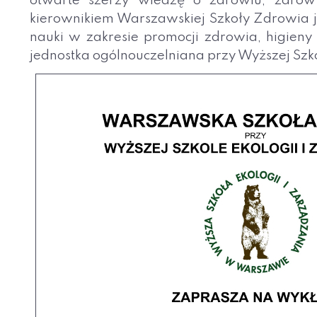
otwarte szerzy wiedzę o zdrowiu, zdrowym
kierownikiem Warszawskiej Szkoły Zdrowia je
nauki w zakresie promocji zdrowia, higien
jednostka ogólnouczelniana przy Wyższej Szk