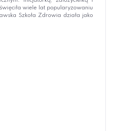
nym. Inicjatorką, założycielką i
święciła wiele lat popularyzowaniu
zawska Szkoła Zdrowia działa jako