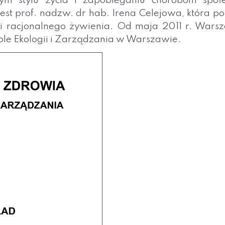
 stylu życia i zapobieganiu chorobom społecz
st prof. nadzw. dr hab. Irena Celejowa, która po
y i racjonalnego żywienia. Od maja 2011 r. Wars
ole Ekologii i Zarządzania w Warszawie.