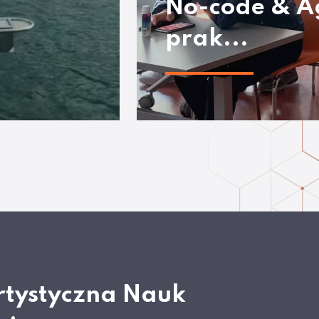
No-code & A
prak...
rtystyczna Nauk