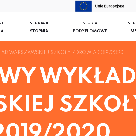
C
 I
STUDIA II
STUDIA
STU
IA
STOPNIA
PODYPLOMOWE
M
AD WARSZAWSKIEJ SZKOŁY ZDROWIA 2019/2020
OWY WYKŁA
KIEJ SZKOŁ
2019/2020