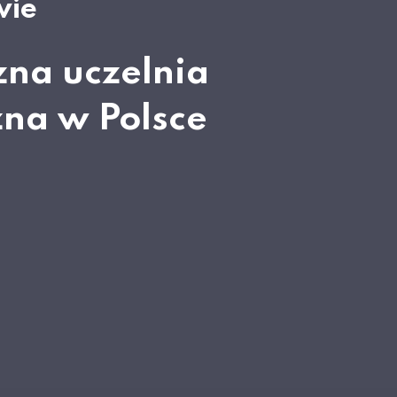
wie
zna uczelnia
zna w Polsce