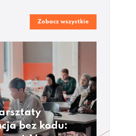
Zobacz wszystkie
arsztaty
cja bez kodu: