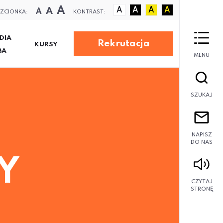
A
A
A
A
A
A
A
ZCIONKA:
KONTRAST:
DIA
Rekrutacja
KURSY
BA
MENU
SZUKAJ
D
NAPISZ
DO NAS
Y
CZYTAJ
STRONĘ