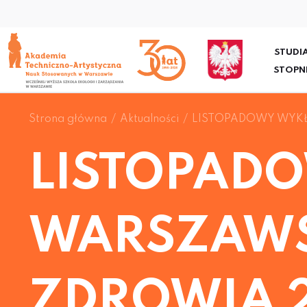
STUDIA
STOPN
Strona główna
Aktualności
LISTOPADOWY WYKŁ
LISTOPAD
WARSZAWS
ZDROWIA 