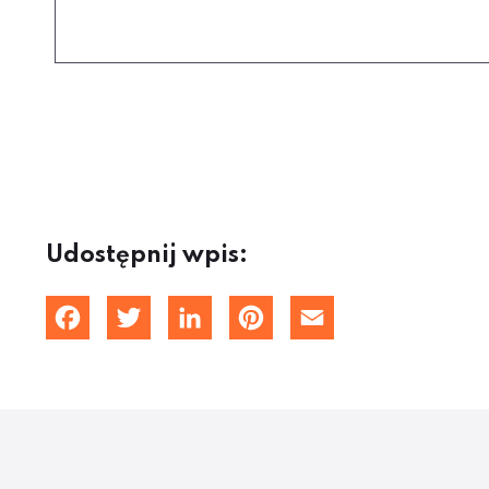
Udostępnij wpis:
Facebook
Twitter
LinkedIn
Pinterest
Email