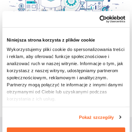
Niniejsza strona korzysta z plików cookie
Wykorzystujemy pliki cookie do spersonalizowania treści
Udostępnij wpis:
i reklam, aby oferować funkcje społecznościowe i
analizować ruch w naszej witrynie. Informacje o tym, jak
korzystasz z naszej witryny, udostępniamy partnerom
cebook
Twitter
LinkedIn
Pinterest
Email
społecznościowym, reklamowym i analitycznym.
Partnerzy mogą połączyć te informacje z innymi danymi
20 kwietnia 2024
otrzymanymi od Ciebie lub uzyskanymi podczas
korzystania z ich usług.
Pokaż szczegóły