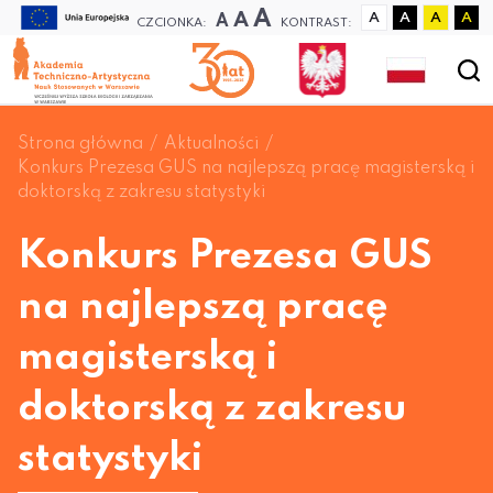
A
A
A
A
A
A
A
CZCIONKA:
KONTRAST:
Strona główna
Aktualności
Konkurs Prezesa GUS na najlepszą pracę magisterską i
doktorską z zakresu statystyki
Konkurs Prezesa GUS
na najlepszą pracę
magisterską i
doktorską z zakresu
statystyki