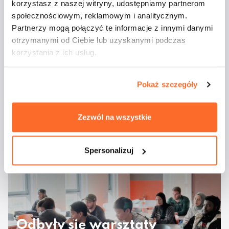
Aktualności
korzystasz z naszej witryny, udostępniamy partnerom
społecznościowym, reklamowym i analitycznym.
Partnerzy mogą połączyć te informacje z innymi danymi
otrzymanymi od Ciebie lub uzyskanymi podczas
korzystania z ich usług.
Pokaż szczegóły
Studenci ATA na
Zezwól na wszystkie
majówkowym rejsie
Spersonalizuj
Odbyły się warsztaty