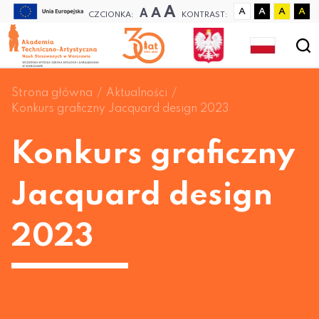
A
A
A
A
A
A
A
CZCIONKA:
KONTRAST:
Strona główna
Aktualności
Konkurs graficzny Jacquard design 2023
Konkurs graficzny
Jacquard design
2023