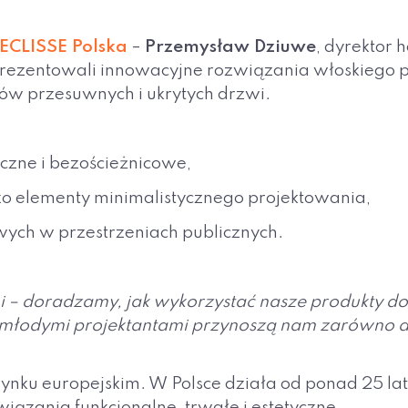
ECLISSE Polska
–
Przemysław Dziuwe
, dyrektor
prezentowali innowacyjne rozwiązania włoskiego pr
w przesuwnych i ukrytych drzwi.
czne i bezościeżnicowe,
ako elementy minimalistycznego projektowania,
wych w przestrzeniach publicznych.
ami – doradzamy, jak wykorzystać nasze produkty do
łodymi projektantami przynoszą nam zarówno dużo s
ynku europejskim. W Polsce działa od ponad 25 lat
związania funkcjonalne, trwałe i estetyczne.