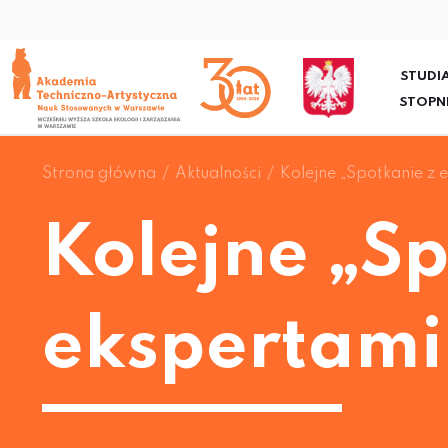
STUDIA
STOPN
Strona główna
Aktualności
Kolejne „Spotkanie z
Kolejne „Sp
ekspertami