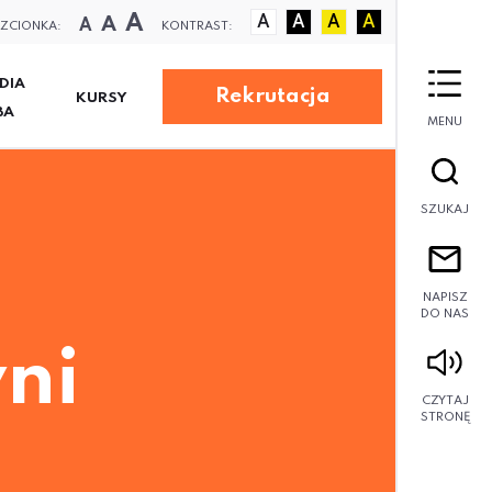
A
A
A
A
A
A
A
ZCIONKA:
KONTRAST:
DIA
Rekrutacja
KURSY
BA
MENU
SZUKAJ
NAPISZ
DO NAS
ni
CZYTAJ
STRONĘ