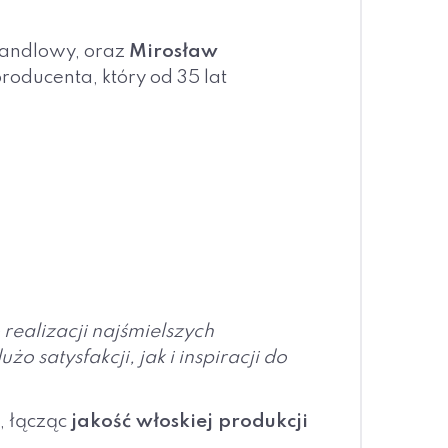
 handlowy, oraz
Mirosław
oducenta, który od 35 lat
 realizacji najśmielszych
atysfakcji, jak i inspiracji do
, łącząc
jakość włoskiej produkcji