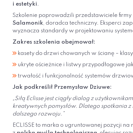
i estetyki
.
Szkolenie poprowadzili przedstawiciele firmy
Salamonik
, doradca techniczny. Eksperci za
wyznacza standardy w projektowaniu systemó
Zakres szkolenia obejmował:
kasety do drzwi chowanych w ścianę – klasy
ukryte ościeżnice i listwy przypodłogowe j
trwałość i funkcjonalność systemów drzwio
Jak podkreślił Przemysław Dziuwe:
„Siłą Eclisse jest ciągły dialog z użytkownik
kreatywnych pomysłów. Dlatego spotkania z m
dalszego rozwoju.”
ECLISSE to marka o ugruntowanej pozycji na r
z
polską myślą technologiczną
, oferując ro