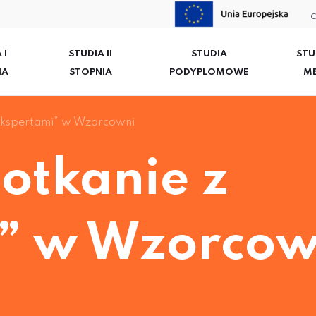
C
 I
STUDIA II
STUDIA
STU
IA
STOPNIA
PODYPLOMOWE
M
 ekspertami” w Wzorcowni
otkanie z
” w Wzorcow