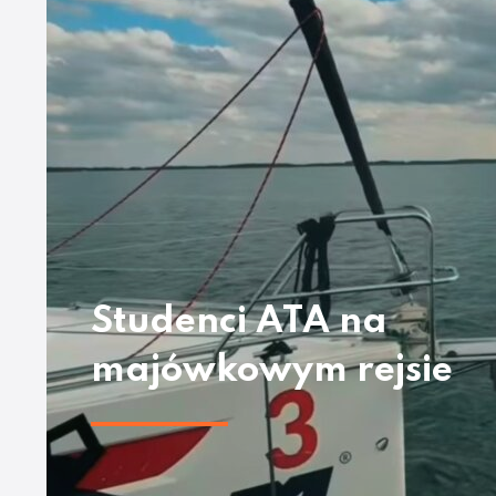
Studenci ATA na
majówkowym rejsie