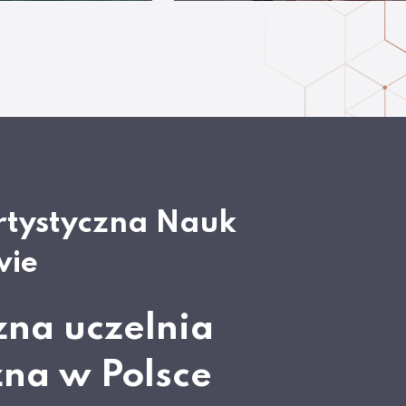
rtystyczna Nauk
wie
zna uczelnia
zna w Polsce