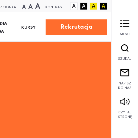
A
A
A
A
A
A
A
ZCIONKA:
KONTRAST:
DIA
Rekrutacja
KURSY
BA
MENU
SZUKAJ
NAPISZ
DO NAS
CZYTAJ
STRONĘ