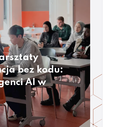
arsztaty
cja bez kodu:
genci AI w