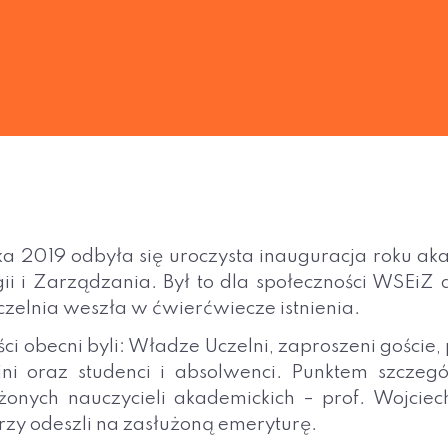
ka 2019 odbyła się uroczysta inauguracja roku 
gii i Zarządzania. Był to dla społeczności WSEiZ
czelnia weszła w ćwierćwiecze istnienia.
ści obecni byli: Władze Uczelni, zaproszeni goście
jni oraz studenci i absolwenci. Punktem szczeg
onych nauczycieli akademickich – prof. Wojciec
rzy odeszli na zasłużoną emeryturę.