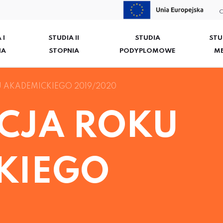
C
 I
STUDIA II
STUDIA
STU
IA
STOPNIA
PODYPLOMOWE
M
 AKADEMICKIEGO 2019/2020
CJA ROKU
KIEGO