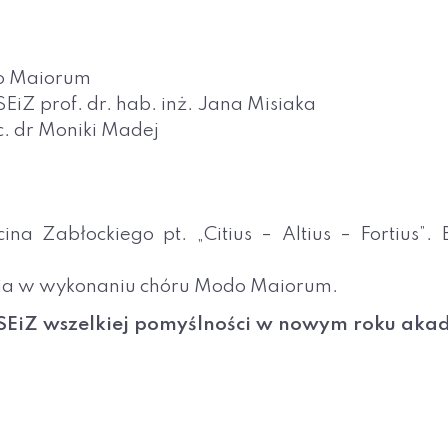
o Maiorum
iZ prof. dr. hab. inż. Jana Misiaka
. dr Moniki Madej
na Zabłockiego pt. „Citius – Altius – Fortius”. 
ia w wykonaniu chóru Modo Maiorum.
WSEiZ wszelkiej pomyślności w nowym roku aka