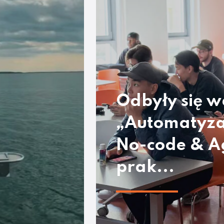
Odbyły się w
„Automatyza
No-code & A
prak...