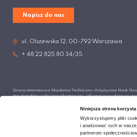
Napisz do nas
ul. Olszewska 12, 00-792 Warszawa
+ 48 22 825 80 34/35
Strona internetowa Akademia Techniczno-Artystyczna Nauk S
ma charakter wyłącznie informacyjny. Informacje podane na stro
wiążące i nie stanowią oferty handlowej w rozumieniu Kodeksu 
Niniejsza strona korzysta
© Akademia Techniczno-Artystyczna Nauk Stosowan
Wykorzystujemy pliki cook
i analizować ruch w naszej
partnerom społecznościow