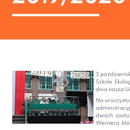
3 październi
Szkole Ekolo
dnia nasza U
Na uroczysto
administracy
dwóch zasłuż
Wernera, któ