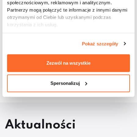
społecznościowym, reklamowym i analitycznym.
funkcjonującego w Uczelni
Partnerzy mogą połączyć te informacje z innymi danymi
3. Przegląd programów kształcenia kierunków
prowadzonych przez Wydział Architektury WSEiZ
otrzymanymi od Ciebie lub uzyskanymi podczas
korzystania z ich usług.
Pokaż szczegóły
Udostępnij wpis:
Zezwól na wszystkie
27 maja 2013
cebook
Twitter
LinkedIn
Pinterest
Email
Spersonalizuj
Aktualności