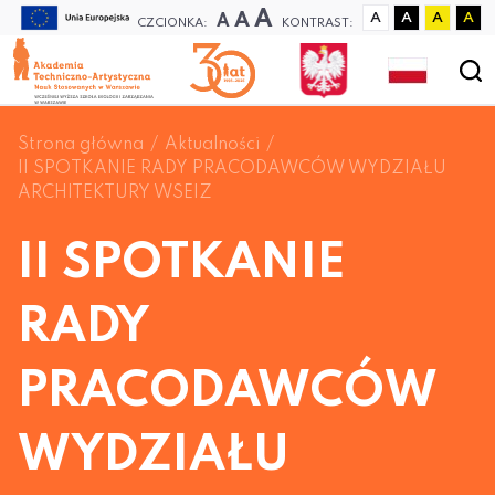
A
A
A
A
A
A
A
CZCIONKA:
KONTRAST:
Strona główna
Aktualności
II SPOTKANIE RADY PRACODAWCÓW WYDZIAŁU
ARCHITEKTURY WSEIZ
II SPOTKANIE
RADY
PRACODAWCÓW
WYDZIAŁU