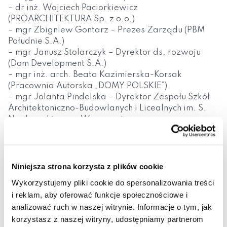
– dr inż. Wojciech Paciorkiewicz
(PROARCHITEKTURA Sp. z o.o.)
– mgr Zbigniew Gontarz – Prezes Zarządu (PBM
Południe S.A.)
– mgr Janusz Stolarczyk – Dyrektor ds. rozwoju
(Dom Development S.A.)
– mgr inż. arch. Beata Kazimierska-Korsak
(Pracownia Autorska „DOMY POLSKIE”)
– mgr Jolanta Pindelska – Dyrektor Zespołu Szkół
Architektoniczno-Budowlanych i Licealnych im. S.
Noakowskiego w Warszawie
– Robert Metelicki – Prezes/Właściciel (METRO
Fabryka Mebli Biurowych)
Porządek posiedzenia:
Niniejsza strona korzysta z plików cookie
1. Uchwalenie Regulaminu Rady Pracodawców
Wykorzystujemy pliki cookie do spersonalizowania treści
Wydziału Architektury Wyższej Szkoły Ekologii i
i reklam, aby oferować funkcje społecznościowe i
Zarządzania w Warszawie
analizować ruch w naszej witrynie. Informacje o tym, jak
2. Omówienie i przegląd Wewnętrznego Systemu
korzystasz z naszej witryny, udostępniamy partnerom
Zapewnienia i Doskonalenia Jakości