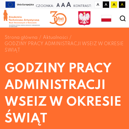
A
A
A
A
A
A
A
CZCIONKA:
KONTRAST:
Strona główna
Aktualności
GODZINY PRACY ADMINISTRACJI WSEIZ W OKRESIE
ŚWIĄT
GODZINY PRACY
ADMINISTRACJI
WSEIZ W OKRESIE
ŚWIĄT