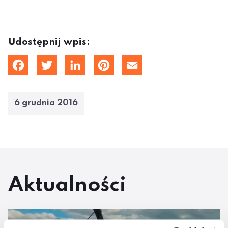
Udostępnij wpis:
cebook
Twitter
LinkedIn
Pinterest
Email
6 grudnia 2016
Aktualności