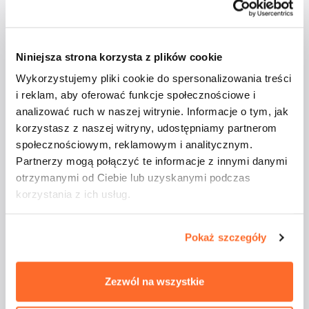
Niniejsza strona korzysta z plików cookie
Wykorzystujemy pliki cookie do spersonalizowania treści
Studenci ATA na
i reklam, aby oferować funkcje społecznościowe i
analizować ruch w naszej witrynie. Informacje o tym, jak
majówkowym rejsie
korzystasz z naszej witryny, udostępniamy partnerom
społecznościowym, reklamowym i analitycznym.
Partnerzy mogą połączyć te informacje z innymi danymi
otrzymanymi od Ciebie lub uzyskanymi podczas
korzystania z ich usług.
Pokaż szczegóły
Odbyły się warsztaty
„Automatyzacja bez kodu:
Zezwól na wszystkie
No-code & Agenci AI w