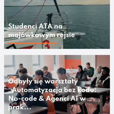
Studenci ATA na
majówkowym rejsie
Odbyły się warsztaty
„Automatyzacja bez kodu:
No-code & Agenci AI w
prak...