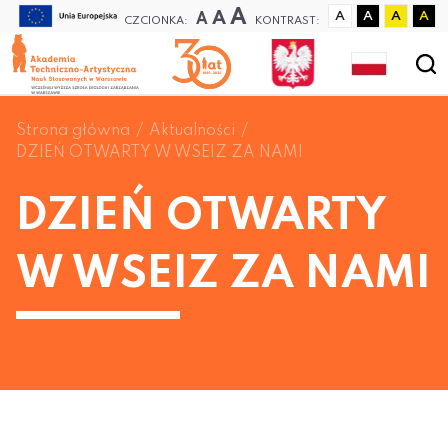
A
A
A
A
A
A
A
CZCIONKA:
KONTRAST:
Strona główna
Aktualności
DZIEŃ OTWARTY W WSEIZ ZA NAMI
DZIEŃ OTWARTY
W WSEIZ ZA NAMI