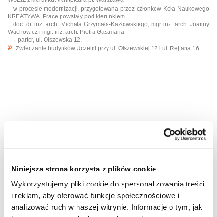
WSEiZ z kierunku Architektura pt. Warszawa
w procesie modernizacji, przygotowana przez członków Koła Naukowego
KREATYWA. Prace powstały pod kierunkiem
doc. dr. inż. arch. Michała Grzymała-Kazłowskiego, mgr inż. arch. Joanny
Wachowicz i mgr. inż. arch. Piotra Gastmana
– parter, ul. Olszewska 12.
Zwiedzanie budynków Uczelni przy ul. Olszewskiej 12 i ul. Rejtana 16
Udostępnij wpis:
cebook
Twitter
LinkedIn
Pinterest
Email
Niniejsza strona korzysta z plików cookie
Wykorzystujemy pliki cookie do spersonalizowania treści
13 września 2016
i reklam, aby oferować funkcje społecznościowe i
analizować ruch w naszej witrynie. Informacje o tym, jak