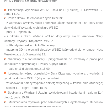
PEŁNY PROGRAM DNIA OTWARTEGO:
Prezentacja Wydziałów WSEiZ – sala nr 11 (I piętro), ul. Olszewska 12,
godz. 14:00.
Pokaz filmów i teledysków z życia Uczelni:
– z wernisażu wystawy rzeźb i obrazów Józefa Wilkonia pt. Las, który odbył
się w Galerii Wydziału Architektury WSEiZ
przy ul. Rejtana 16,
– z pikniku z okazji 20-lecia WSEiZ, który odbył się w Terenowej Stacji
Ochrony Przyrody i Krajobrazu WSEiZ
w Klaudynie-Laskach koło Warszawy,
– mapping 3D na elewacji siedziby WSEiZ, który odbył się w ramach Nocy
Muzeów przy ul. Olszewskiej 12.
Warsztaty z autoprezentacji i przygotowania do rozmowy o pracę pod
kierunkiem dr psychologii Elżbiety Supryn-Dulko
– sala nr 11 (I piętro), godz. 15:00.
Losowanie, wśród uczestników Dnia Otwartego, vouchera o wartości 1
tys. zł na studia w WSEiZ (aby wziąć udział
w losowaniu należy wypełnić ankietę wręczaną w trakcie dnia otwartego)
– sala nr 11 (I piętro), godz. 15.30.
Spotkania z Władzami Uczelni, wykładowcami i studentami – sala nr 11 (I
piętro), godz. 15.40.
Multimedialna wystawa prac semestralnych i dyplomowych studentów