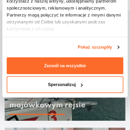
korzystasz z naszej witryny, udostępniamy partnerom
społecznościowym, reklamowym i analitycznym.
Partnerzy mogą połączyć te informacje z innymi danymi
otrzymanymi od Ciebie lub uzyskanymi podczas
Aktualności
korzystania z ich usług.
Pokaż szczegóły
Zezwól na wszystkie
Spersonalizuj
Studenci ATA na
majówkowym rejsie