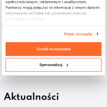
społecznościowym, reklamowym i analitycznym.
Partnerzy mogą połączyć te informacje z innymi danymi
otrzymanymi od Ciebie lub uzyskanymi podczas
korzystania z ich usług.
Pokaż szczegóły
Udostępnij wpis:
Zezwól na wszystkie
16 maja 2018
cebook
Twitter
LinkedIn
Pinterest
Email
Spersonalizuj
Aktualności