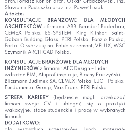
arch.Tomasz Konior, arch. Oskar Grabczewski, inż.
Sławomir Pastuszka oraz inż. Paweł Lisiak.
A także:
KONSULTACJE BRANŻOWE DLA MŁODYCH
ARCHITEKTÓW
z firmami: ABB, Berndorf Bäderbau,
CEMEX Polska, ES-SYSTEM, King Klinker, Saint-
Gobain Building Glass, PERI Polska, Ponzio Polska,
Porta. Otwórz się na, Polubisz remont, VELUX, WSC
Szymanik ARCHICAD Polska.
KONSULTACJE BRANŻOWE DLA MŁODYCH
INŻYNIERÓW
z firmami: AEC Design – Lider
wdrożeń BIM, Aluprof inspiruje, Blachy Pruszyński,
Blitzmann Budimex SA, CEMEX Polska, EJOT Polska,
Fundamental Group, Max Frank, PERI Polska
STREFA KARIERY
(będziecie mogli przekazać
firmom swoje CV i ubiegać się o praktyki
wakacyjne, staże studenckie i pracę w wybranych
firmach.
DODATKOWO:
dla wszystkich uczestników: lunch, materiały