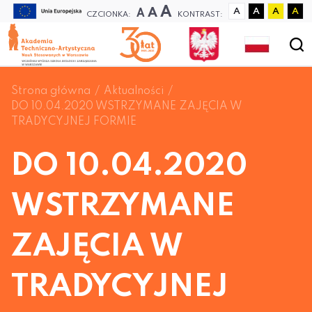
A
A
A
A
A
A
A
CZCIONKA:
KONTRAST:
Strona główna
Aktualności
DO 10.04.2020 WSTRZYMANE ZAJĘCIA W
TRADYCYJNEJ FORMIE
DO 10.04.2020
WSTRZYMANE
ZAJĘCIA W
TRADYCYJNEJ