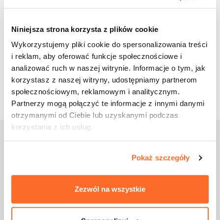
Udostępnij wpis:
Niniejsza strona korzysta z plików cookie
Wykorzystujemy pliki cookie do spersonalizowania treści
cebook
Twitter
LinkedIn
Pinterest
Email
i reklam, aby oferować funkcje społecznościowe i
analizować ruch w naszej witrynie. Informacje o tym, jak
23 marca 2020
korzystasz z naszej witryny, udostępniamy partnerom
społecznościowym, reklamowym i analitycznym.
Partnerzy mogą połączyć te informacje z innymi danymi
otrzymanymi od Ciebie lub uzyskanymi podczas
korzystania z ich usług.
Aktualności
Pokaż szczegóły
Zezwól na wszystkie