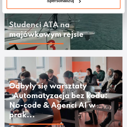
Spersonalizuj
Studenci ATA na
majówkowym rejsie
Odbyły się warsztaty
„Automatyzacja bez kodu:
No-code & Agenci AI w
prak...