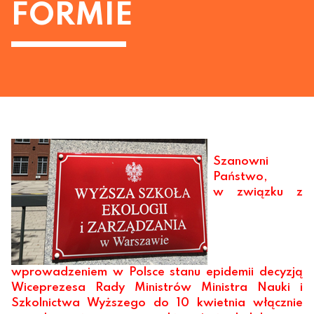
FORMIE
Szanowni
Państwo,
w związku z
wprowadzeniem w Polsce stanu epidemii decyzją
Wiceprezesa Rady Ministrów Ministra Nauki i
Szkolnictwa Wyższego do 10 kwietnia włącznie