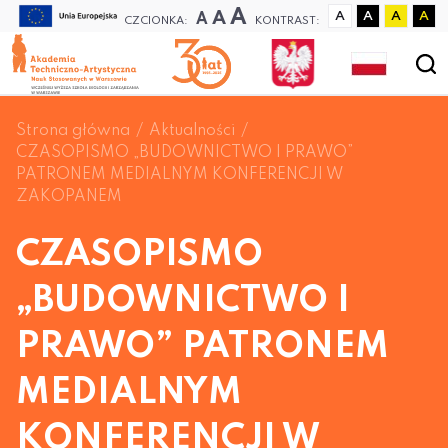
A
A
A
A
A
A
A
CZCIONKA:
KONTRAST:
Strona główna
Aktualności
CZASOPISMO „BUDOWNICTWO I PRAWO”
PATRONEM MEDIALNYM KONFERENCJI W
ZAKOPANEM
CZASOPISMO
„BUDOWNICTWO I
PRAWO” PATRONEM
MEDIALNYM
KONFERENCJI W