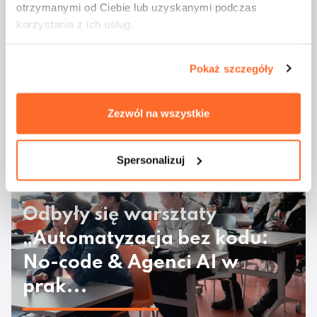
otrzymanymi od Ciebie lub uzyskanymi podczas
korzystania z ich usług.
Studenci ATA na
Pokaż szczegóły
majówkowym rejsie
Zezwól na wszystkie
Spersonalizuj
Odbyły się warsztaty
„Automatyzacja bez kodu:
No-code & Agenci AI w
prak...