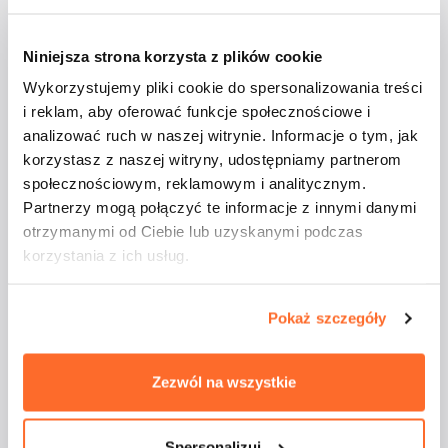
Niniejsza strona korzysta z plików cookie
Studenci ATA na
Wykorzystujemy pliki cookie do spersonalizowania treści
i reklam, aby oferować funkcje społecznościowe i
majówkowym rejsie
analizować ruch w naszej witrynie. Informacje o tym, jak
korzystasz z naszej witryny, udostępniamy partnerom
społecznościowym, reklamowym i analitycznym.
Partnerzy mogą połączyć te informacje z innymi danymi
otrzymanymi od Ciebie lub uzyskanymi podczas
korzystania z ich usług.
Odbyły się warsztaty
Pokaż szczegóły
„Automatyzacja bez kodu:
No-code & Agenci AI w
Zezwól na wszystkie
prak...
Spersonalizuj