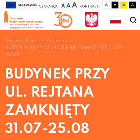
A
A
A
A
A
A
A
CZCIONKA:
KONTRAST:
Strona główna
Aktualności
BUDYNEK PRZY UL. REJTANA ZAMKNIĘTY 31.07-
25.08
BUDYNEK PRZY
UL. REJTANA
ZAMKNIĘTY
31.07-25.08