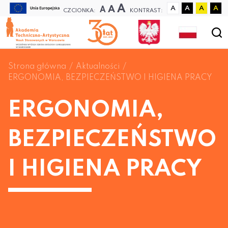
A
A
A
A
A
A
A
CZCIONKA:
KONTRAST:
Strona główna
Aktualności
ERGONOMIA, BEZPIECZEŃSTWO I HIGIENA PRACY
ERGONOMIA,
BEZPIECZEŃSTWO
I HIGIENA PRACY