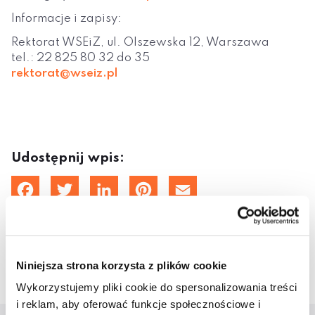
Informacje i zapisy:
Rektorat WSEiZ, ul. Olszewska 12, Warszawa
tel.: 22 825 80 32 do 35
rektorat@wseiz.pl
Udostępnij wpis:
cebook
Twitter
LinkedIn
Pinterest
Email
18 listopada 2016
Niniejsza strona korzysta z plików cookie
Wykorzystujemy pliki cookie do spersonalizowania treści
i reklam, aby oferować funkcje społecznościowe i