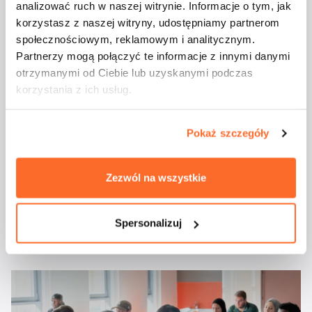
analizować ruch w naszej witrynie. Informacje o tym, jak
korzystasz z naszej witryny, udostępniamy partnerom
Aktualności
społecznościowym, reklamowym i analitycznym.
Partnerzy mogą połączyć te informacje z innymi danymi
otrzymanymi od Ciebie lub uzyskanymi podczas
korzystania z ich usług.
Pokaż szczegóły
Zezwól na wszystkie
Studenci ATA na
majówkowym rejsie
Spersonalizuj