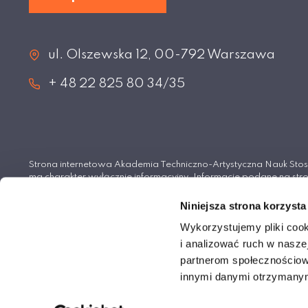
ul. Olszewska 12, 00-792 Warszawa
+ 48 22 825 80 34/35
Strona internetowa Akademia Techniczno-Artystyczna Nauk S
ma charakter wyłącznie informacyjny. Informacje podane na stro
wiążące i nie stanowią oferty handlowej w rozumieniu Kodeksu 
Niniejsza strona korzysta
© Akademia Techniczno-Artystyczna Nauk Stosowan
Wykorzystujemy pliki cook
i analizować ruch w naszej
partnerom społecznościow
innymi danymi otrzymanymi