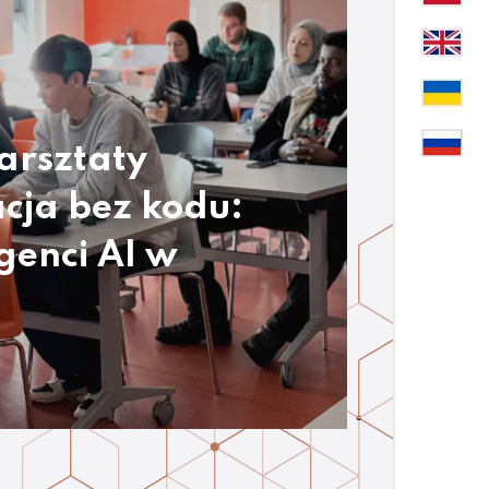
arsztaty
cja bez kodu:
genci AI w