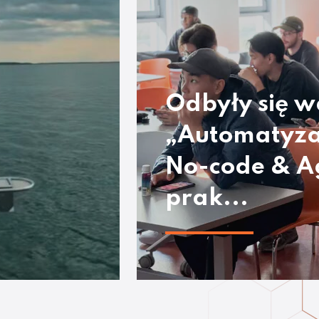
Odbyły się w
„Automatyza
No-code & A
prak...