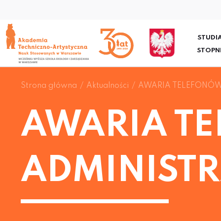
STUDIA
STOPN
Strona główna
Aktualności
AWARIA TELEFONÓW
AWARIA T
ADMINISTR