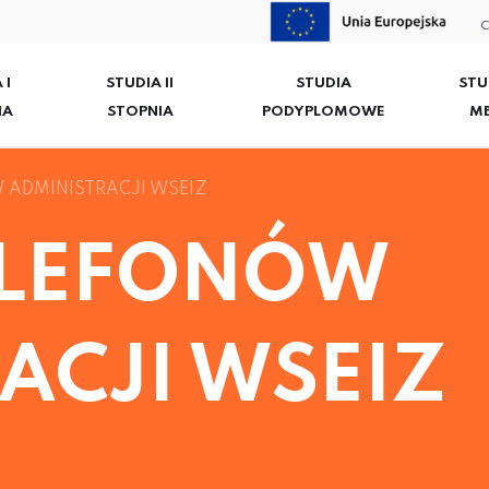
C
 I
STUDIA II
STUDIA
STU
IA
STOPNIA
PODYPLOMOWE
M
 ADMINISTRACJI WSEIZ
ELEFONÓW
ACJI WSEIZ