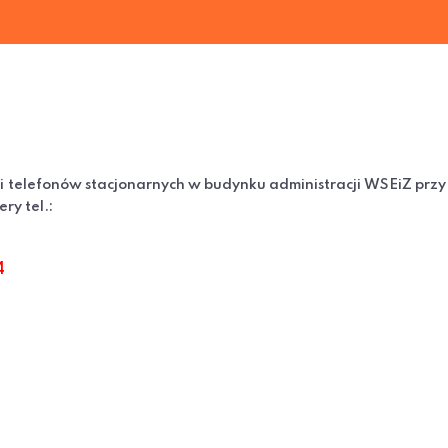
 telefonów stacjonarnych w budynku administracji WSEiZ przy u
ry tel.:
4