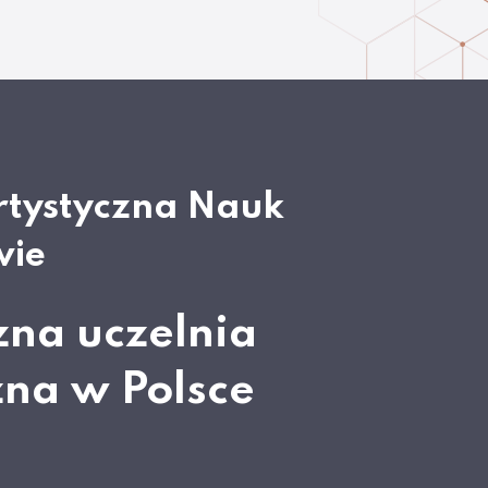
rtystyczna Nauk
wie
zna uczelnia
zna w Polsce