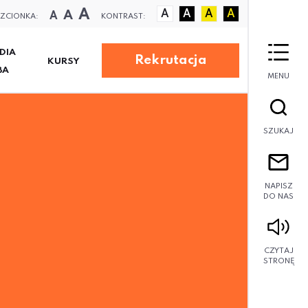
A
A
A
A
A
A
A
ZCIONKA:
KONTRAST:
DIA
Rekrutacja
KURSY
BA
MENU
SZUKAJ
NAPISZ
DO NAS
CZYTAJ
STRONĘ