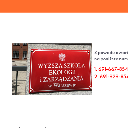
Z powodu awarii
na poniższe nume
1. 691-667-854
2. 691-929-85