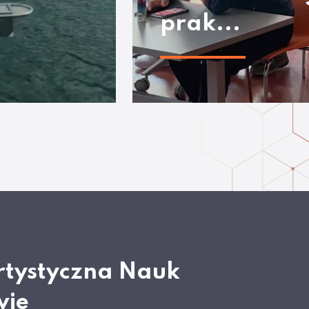
prak...
rtystyczna Nauk
wie