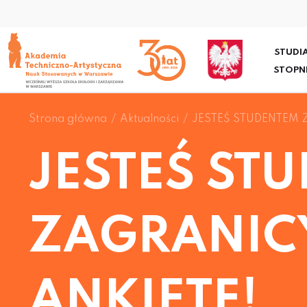
STUDIA
STOPN
Strona główna
Aktualności
JESTEŚ STUDENTEM 
JESTEŚ ST
ZAGRANIC
ANKIETĘ!