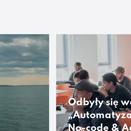
Odbyły się w
„Automatyza
No-code & A