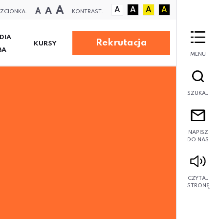
A
A
A
A
A
A
A
ZCIONKA:
KONTRAST:
DIA
Rekrutacja
KURSY
BA
MENU
SZUKAJ
NAPISZ
DO NAS
J
CZYTAJ
STRONĘ