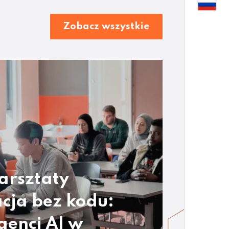
Zobacz wszystkie
arsztaty
cja bez kodu:
genci AI w