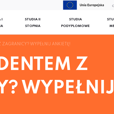
C
 I
STUDIA II
STUDIA
STU
IA
STOPNIA
PODYPLOMOWE
M
Z ZAGRANICY? WYPEŁNIJ ANKIETĘ!
UDENTEM Z
Y? WYPEŁNI