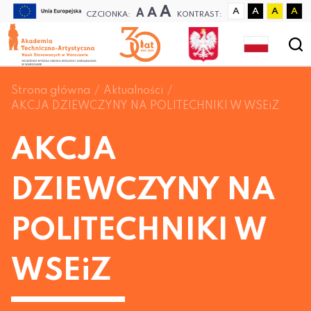
A
A
A
A
A
A
A
CZCIONKA:
KONTRAST:
Strona główna
Aktualności
AKCJA DZIEWCZYNY NA POLITECHNIKI W WSEiZ
AKCJA
DZIEWCZYNY NA
POLITECHNIKI W
WSEiZ