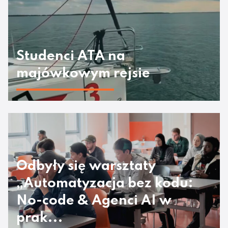
Studenci ATA na
majówkowym rejsie
Odbyły się warsztaty
„Automatyzacja bez kodu:
No-code & Agenci AI w
prak...