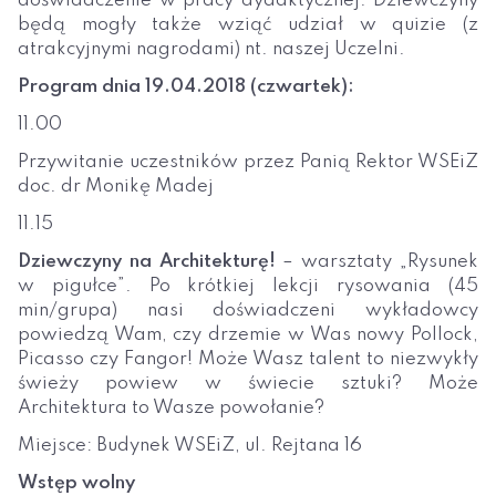
doświadczenie w pracy dydaktycznej. Dziewczyny
będą mogły także wziąć udział w quizie (z
atrakcyjnymi nagrodami) nt. naszej Uczelni.
Program dnia 19.04.2018 (czwartek):
11.00
Przywitanie uczestników przez Panią Rektor WSEiZ
doc. dr Monikę Madej
11.15
Dziewczyny na Architekturę!
– warsztaty „Rysunek
w pigułce”. Po krótkiej lekcji rysowania (45
min/grupa) nasi doświadczeni wykładowcy
powiedzą Wam, czy drzemie w Was nowy Pollock,
Picasso czy Fangor! Może Wasz talent to niezwykły
świeży powiew w świecie sztuki? Może
Architektura to Wasze powołanie?
Miejsce: Budynek WSEiZ, ul. Rejtana 16
Wstęp wolny