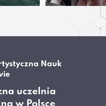
rtystyczna Nauk
wie
zna uczelnia
zna w Polsce