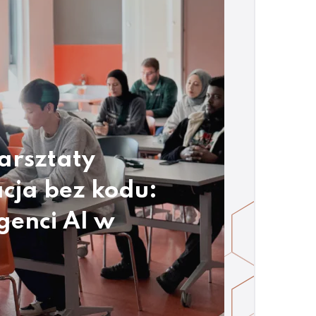
arsztaty
cja bez kodu:
genci AI w