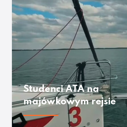
Studenci ATA na
majówkowym rejsie