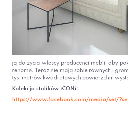
ją do życia włoscy producenci mebli, aby po
renomę. Teraz nie mają sobie równych i gr
tys. metrów kwadratowych powierzchni wyst
Kolekcja stolików iCONi:
https://www.facebook.com/media/set/?s