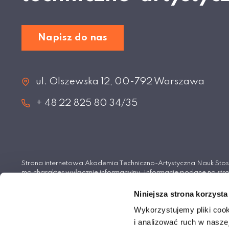
Napisz do nas
ul. Olszewska 12, 00-792 Warszawa
+ 48 22 825 80 34/35
Strona internetowa Akademia Techniczno-Artystyczna Nauk S
ma charakter wyłącznie informacyjny. Informacje podane na stro
wiążące i nie stanowią oferty handlowej w rozumieniu Kodeksu 
Niniejsza strona korzysta
© Akademia Techniczno-Artystyczna Nauk Stosowan
Wykorzystujemy pliki cook
i analizować ruch w naszej