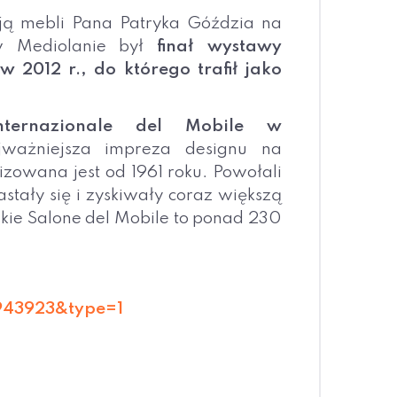
ją mebli Pana Patryka Góździa na
w Mediolanie był
finał wystawy
 2012 r., do którego trafił jako
nternazionale del Mobile w
ważniejsza impreza designu na
izowana jest od 1961 roku. Powołali
stały się i zyskiwały coraz większą
ie Salone del Mobile to ponad 230
943923&type=1