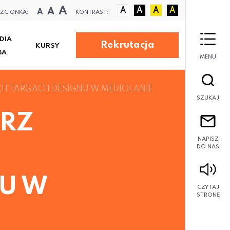
A
A
A
A
A
A
A
ZCIONKA:
KONTRAST:
DIA
Rekrutacja
KURSY
BA
MENU
H TARGACH DESIGNU W MEDIOLANIE
SZUKAJ
TRZ
NAPISZ
DO NAS
U W
CZYTAJ
STRONĘ