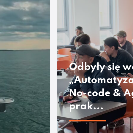
Odbyły się w
„Automatyza
No-code & A
prak...