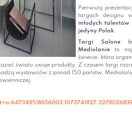
Pierwszą prezentac
targach designu 
młodych talentów w
jedyny Polak
.
Targi Salone I
Mediolanie
to naj
świecie, która organ
kazać światu swoje produkty. Z czasem targi rozra
omadzą wystawców z ponad 150 państw. Mediolańsk
awienniczej.
et=a.647348518656003.1073741827.327802683