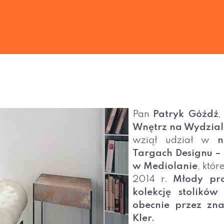
Pan
Patryk Góźdź
Wnętrz na Wydzial
wziął udział w
n
Targach Designu – 
w Mediolanie
, któ
2014 r.
Młody pro
kolekcję stolików
obecnie przez zn
Kler.