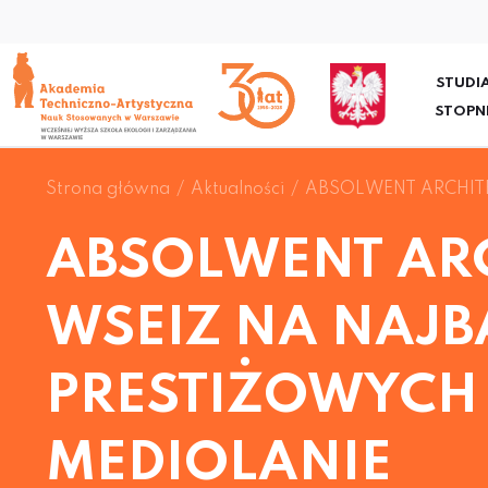
STUDIA
STOPN
Strona główna
Aktualności
ABSOLWENT ARCHIT
ABSOLWENT AR
WSEIZ NA NAJB
PRESTIŻOWYCH
MEDIOLANIE