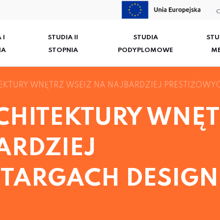
C
 I
STUDIA II
STUDIA
STU
IA
STOPNIA
PODYPLOMOWE
M
EKTURY WNĘTRZ WSEIZ NA NAJBARDZIEJ PRESTIŻOWYC
CHITEKTURY WNĘ
ARDZIEJ
 TARGACH DESIGN