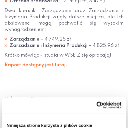
Ochrona Środowiska
– 2. miejsce, 3 476,11
Dwa kierunki: Zarządzanie oraz Zarządzanie i
Inżynieria Produkcji zajęły dalsze miejsca, ale ich
abslowenci mogą pochwalić się wysokim
wynagrodzeniem:
Zarządzanie
– 4 749,25 zł
Zarzadzanie i Inżynieria Produkcji
– 4 825,96 zł
Krótko mówiąc – studia w WSEiZ się opłacają!
Raport dostępny jest tutaj.
Udostępnij wpis:
cebook
Twitter
LinkedIn
Pinterest
Email
Niniejsza strona korzysta z plików cookie