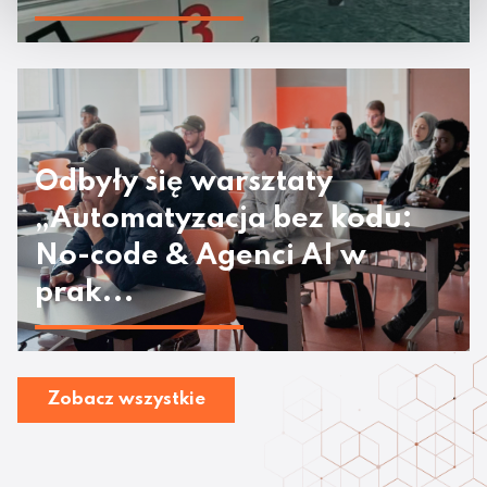
Odbyły się warsztaty
„Automatyzacja bez kodu:
No-code & Agenci AI w
prak...
Zobacz wszystkie