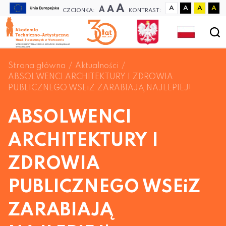
A
A
A
A
A
A
A
CZCIONKA:
KONTRAST:
Strona główna
Aktualności
ABSOLWENCI ARCHITEKTURY I ZDROWIA
PUBLICZNEGO WSEiZ ZARABIAJĄ NAJLEPIEJ!
ABSOLWENCI
ARCHITEKTURY I
ZDROWIA
PUBLICZNEGO WSEiZ
ZARABIAJĄ