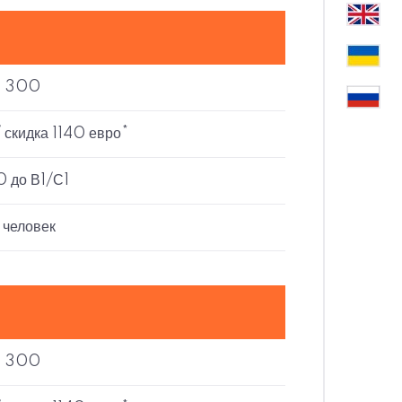
300
 скидка 1140 евро*
0 до В1/С1
 человек
300