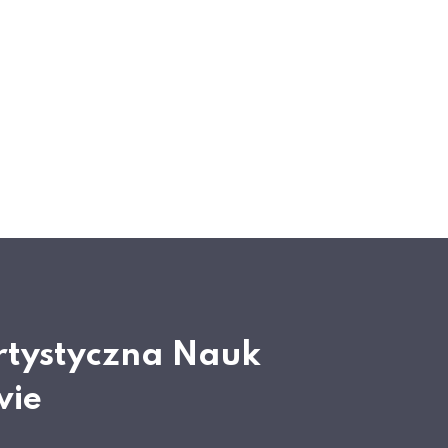
rtystyczna Nauk
wie