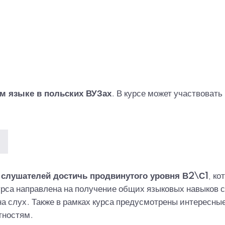
м языке в польских ВУЗах
. В курсе может участвовать
 слушателей достичь продвинутого уровня В2\С1
, ко
рса направлена на получение общих языковых навыков сл
на слух. Также в рамках курса предусмотрены интересны
тностям.