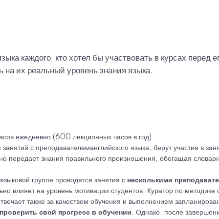
зыка каждого, кто хотел бы участвовать в курсах перед 
ь на их реальный уровень знания языка.
часов ежедневно (600 лекционных часов в год).
е занятий с преподавателеманглийского языка, берут участие в зан
о передает знания правильного произношения, обогащая словарны
языковой группе проводятся занятия с
несколькими преподават
ьно влияет на уровень мотивации студентов. Куратор по методике
 Отвечает также за качеством обучения и выполнением запланиров
 проверить свой прогресс в обучении
. Однако, после завершени