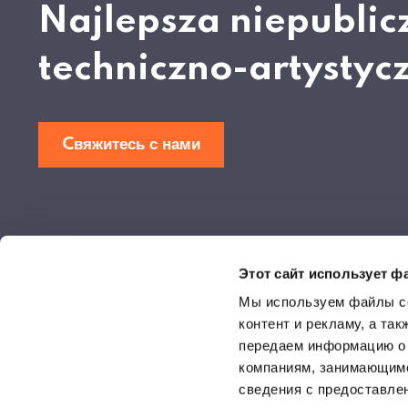
Najlepsza niepublic
techniczno-artystyc
Cвяжитесь с нами
Strona internetowa Akademia Techniczno-Artystyczna Nauk S
Этот сайт использует ф
ma charakter wyłącznie informacyjny. Informacje podane na stro
wiążące i nie stanowią oferty handlowej w rozumieniu Kodeksu 
Мы используем файлы co
контент и рекламу, а та
© Akademia Techniczno-Artystyczna Nauk Stosowan
передаем информацию о 
компаниям, занимающимс
сведения с предоставле