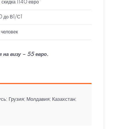
 скидка 1140 евро*
0 до В1/С1
 человек
на визу – 55 евро.
сь; Грузия; Молдавия; Казахстан;